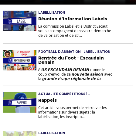
LABELLISATION
Réunion d’information Labels
La commission Label et le District Escaut
vous accompagnent dans votre démarche
de valorisation et de str...
FOOTBALL D'ANIMATION | LABELLISATION
Rentrée du Foot – Escaudain
Denain
𝙇’𝙐𝙎 𝙀𝙎𝘾𝘼𝙐𝘿𝘼𝙄𝙉 𝘿𝙀𝙉𝘼𝙄𝙉 donne le
coup d’envoi de sa 𝙣𝙤𝙪𝙫𝙚𝙡𝙡𝙚 𝙨𝙖𝙞𝙨𝙤𝙣 avec
la 𝙜𝙧𝙖𝙣𝙙𝙚 𝙚́𝙩𝙖𝙥𝙚 𝙧𝙚́𝙜𝙞𝙤𝙣𝙖𝙡𝙚 𝙙𝙚 𝙡𝙖 ...
ACTUALITÉ COMPÉTITIONS |
LABELLISATION
Rappels
Cet article vous permet de retrouver les
informations sur divers sujets : la
labélisation, les inscriptio...
LABELLISATION