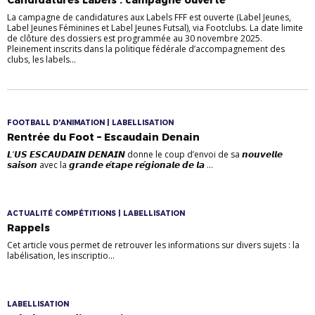
La campagne de candidatures aux Labels FFF est ouverte (Label Jeunes,
Label Jeunes Féminines et Label Jeunes Futsal), via Footclubs. La date limite
de clôture des dossiers est programmée au 30 novembre 2025.
Pleinement inscrits dans la politique fédérale d’accompagnement des
clubs, les labels...
FOOTBALL D'ANIMATION | LABELLISATION
Rentrée du Foot – Escaudain Denain
𝙇’𝙐𝙎 𝙀𝙎𝘾𝘼𝙐𝘿𝘼𝙄𝙉 𝘿𝙀𝙉𝘼𝙄𝙉 donne le coup d’envoi de sa 𝙣𝙤𝙪𝙫𝙚𝙡𝙡𝙚
𝙨𝙖𝙞𝙨𝙤𝙣 avec la 𝙜𝙧𝙖𝙣𝙙𝙚 𝙚́𝙩𝙖𝙥𝙚 𝙧𝙚́𝙜𝙞𝙤𝙣𝙖𝙡𝙚 𝙙𝙚 𝙡𝙖 ...
ACTUALITÉ COMPÉTITIONS | LABELLISATION
Rappels
Cet article vous permet de retrouver les informations sur divers sujets : la
labélisation, les inscriptio...
LABELLISATION