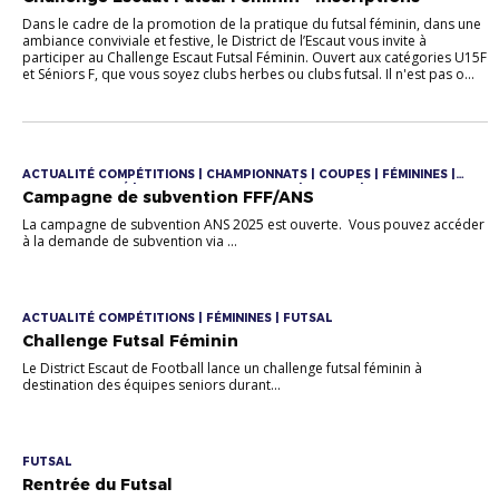
Dans le cadre de la promotion de la pratique du futsal féminin, dans une
ambiance conviviale et festive, le District de l’Escaut vous invite à
participer au Challenge Escaut Futsal Féminin. Ouvert aux catégories U15F
et Séniors F, que vous soyez clubs herbes ou clubs futsal. Il n'est pas o...
ACTUALITÉ COMPÉTITIONS | CHAMPIONNATS | COUPES | FÉMININES |
FOOT DIVERSIFIÉ | FOOTBALL D'ANIMATION | FUTSAL |
Campagne de subvention FFF/ANS
QUADRANGULAIRES
La campagne de subvention ANS 2025 est ouverte. Vous pouvez accéder
à la demande de subvention via ...
ACTUALITÉ COMPÉTITIONS | FÉMININES | FUTSAL
Challenge Futsal Féminin
Le District Escaut de Football lance un challenge futsal féminin à
destination des équipes seniors durant...
FUTSAL
Rentrée du Futsal