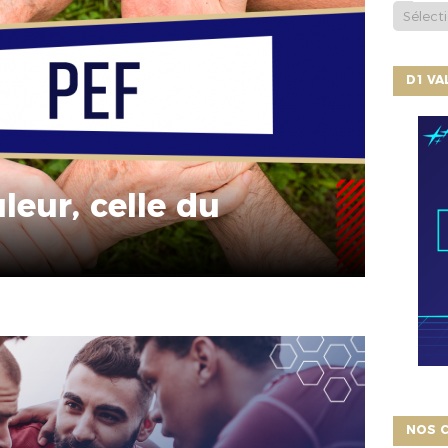
D1 V
leur, celle du
NOS C