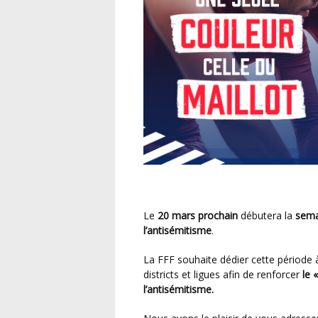
Le
20 mars prochain
débutera la
sema
l’antisémitisme
.
La FFF souhaite dédier cette période à la valorisation des initiatives menées par les clubs,
districts et ligues afin de renforcer
le 
l’antisémitisme.