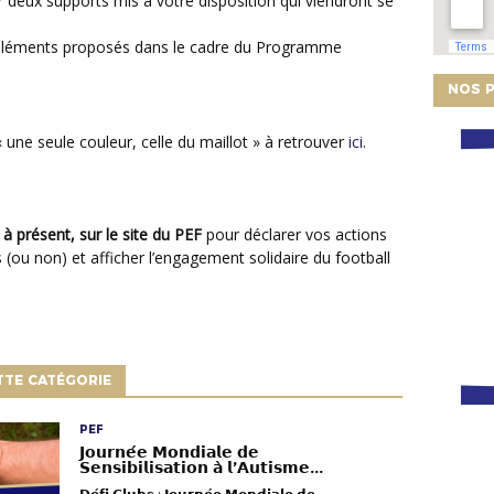
léments proposés dans le cadre du Programme
NOS P
 une seule couleur, celle du maillot » à retrouver
ici
.
à présent, sur le site du PEF
pour déclarer vos actions
(ou non) et afficher l’engagement solidaire du football
TTE CATÉGORIE
PEF
𝗝𝗼𝘂𝗿𝗻𝗲́𝗲 𝗠𝗼𝗻𝗱𝗶𝗮𝗹𝗲 𝗱𝗲
𝗦𝗲𝗻𝘀𝗶𝗯𝗶𝗹𝗶𝘀𝗮𝘁𝗶𝗼𝗻 𝗮̀ 𝗹’𝗔𝘂𝘁𝗶𝘀𝗺𝗲...