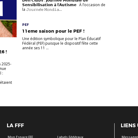
𝗗𝗲́𝗳𝗶 𝗖𝗹𝘂𝗯𝘀 : 𝗝𝗼𝘂𝗿𝗻𝗲́𝗲 𝗠𝗼𝗻𝗱𝗶𝗮𝗹𝗲 𝗱𝗲
𝗦𝗲𝗻𝘀𝗶𝗯𝗶𝗹𝗶𝘀𝗮𝘁𝗶𝗼𝗻 𝗮̀ 𝗹’𝗔𝘂𝘁𝗶𝘀𝗺𝗲 À l’occasion de
la 𝙹𝚘𝚞𝚛𝚗𝚎́𝚎 𝙼𝚘𝚗𝚍𝚒𝚊...
PEF
11eme saison pour le PEF !
Une édition symbolique pour le Plan Éducatif
Fédéral (PEF) puisque le dispositif fête cette
année ses 11 ...
6 !
s 2025-
inue
 :
étaient
LA FFF
LIENS
Mon Espace FFF
Labels Fédéraux
Messageri