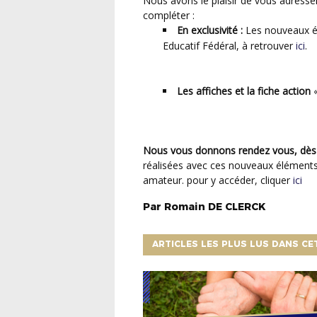
Nous avons le plaisir de vous adresser deux supports mis à votre disposition qui viendront se
compléter :
En exclusivité :
Les nouveaux é
Educatif Fédéral, à retrouver
ici
.
Les affiches et la fiche action
«
Nous vous donnons rendez vous, dès 
réalisées avec ces nouveaux éléments 
amateur. pour y accéder, cliquer
ici
Par
Romain
DE CLERCK
ARTICLES LES PLUS LUS DANS CE