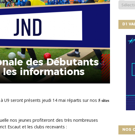
D1 V
onale des Débutants
 les informations
 U6 à U9 seront présents jeudi 14 mai répartis sur nos 𝟓 𝐬𝐢𝐭𝐞𝐬
𝐥, durant laquelle nos jeunes profiteront des très nombreuses
ict Escaut et les clubs recevants :
NOS C