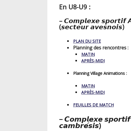
En U8-U9 :
– 𝘾𝙤𝙢𝙥𝙡𝙚𝙭𝙚 𝙨𝙥𝙤𝙧𝙩𝙞𝙛 
(𝙨𝙚𝙘𝙩𝙚𝙪𝙧 𝙖𝙫𝙚𝙨𝙣𝙤𝙞𝙨)
PLAN DU SITE
Planning des rencontres :
MATIN
APRÈS-MIDI
Planning Village Animations :
MATIN
APRÈS-MIDI
FEUILLES DE MATCH
– 𝘾𝙤𝙢𝙥𝙡𝙚𝙭𝙚 𝙨𝙥𝙤𝙧𝙩𝙞𝙛
𝙘𝙖𝙢𝙗𝙧𝙚́𝙨𝙞𝙨)