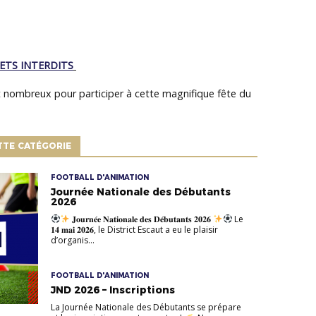
ETS INTERDITS
nombreux pour participer à cette magnifique fête du
TTE CATÉGORIE
FOOTBALL D'ANIMATION
Journée Nationale des Débutants
2026
𝐉𝐨𝐮𝐫𝐧𝐞́𝐞 𝐍𝐚𝐭𝐢𝐨𝐧𝐚𝐥𝐞 𝐝𝐞𝐬 𝐃𝐞́𝐛𝐮𝐭𝐚𝐧𝐭𝐬 𝟐𝟎𝟐𝟔
Le
𝟏𝟒 𝐦𝐚𝐢 𝟐𝟎𝟐𝟔, le District Escaut a eu le plaisir
d’organis...
FOOTBALL D'ANIMATION
JND 2026 – Inscriptions
La Journée Nationale des Débutants se prépare