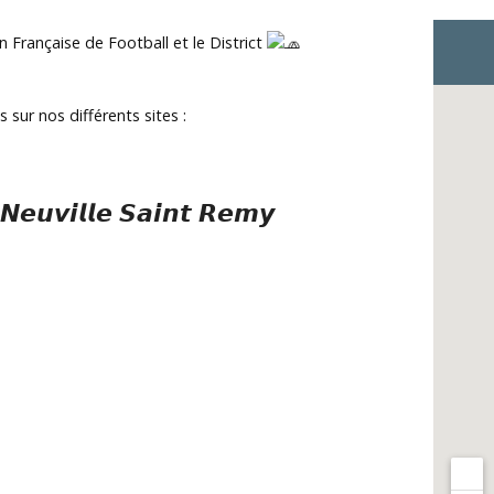
n Française de Football et le District
ur nos différents sites :
 𝙉𝙚𝙪𝙫𝙞𝙡𝙡𝙚 𝙎𝙖𝙞𝙣𝙩 𝙍𝙚𝙢𝙮