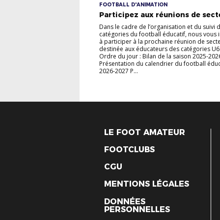
FOOTBALL D'ANIMATION
Participez aux réunions de secte
Dans le cadre de l’organisation et du suivi 
catégories du football éducatif, nous vous 
à participer à la prochaine réunion de sect
destinée aux éducateurs des catégories U6
Ordre du jour : Bilan de la saison 2025-202
Présentation du calendrier du football éduc
2026-2027 P...
LE FOOT AMATEUR
FOOTCLUBS
CGU
MENTIONS LÉGALES
DONNÉES
PERSONNELLES