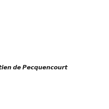
𝙩𝙞𝙚𝙣 𝙙𝙚 𝙋𝙚𝙘𝙦𝙪𝙚𝙣𝙘𝙤𝙪𝙧𝙩