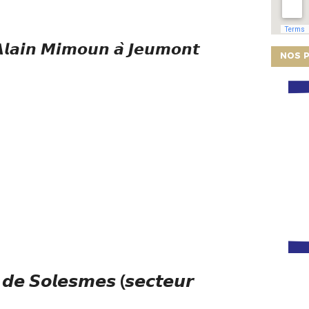
𝘼𝙡𝙖𝙞𝙣 𝙈𝙞𝙢𝙤𝙪𝙣 𝙖̀ 𝙅𝙚𝙪𝙢𝙤𝙣𝙩
NOS P
 𝙙𝙚 𝙎𝙤𝙡𝙚𝙨𝙢𝙚𝙨 (𝙨𝙚𝙘𝙩𝙚𝙪𝙧