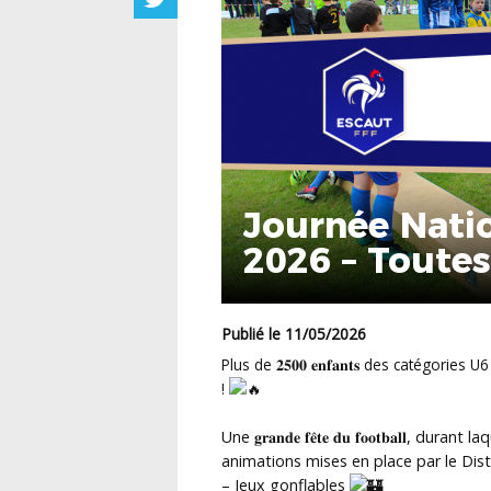
Journée Nati
2026 – Toutes
Publié le 11/05/2026
Plus de 𝟐𝟓𝟎𝟎 𝐞𝐧𝐟𝐚𝐧𝐭𝐬 des catégories
!
Une 𝐠𝐫𝐚𝐧𝐝𝐞 𝐟𝐞̂𝐭𝐞 𝐝𝐮 𝐟𝐨𝐨𝐭𝐛𝐚𝐥
animations mises en place par le Distr
– Jeux gonflables