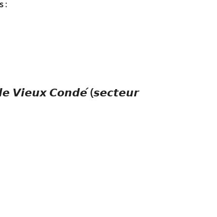
 :
𝙚 𝙑𝙞𝙚𝙪𝙭 𝘾𝙤𝙣𝙙𝙚́ (𝙨𝙚𝙘𝙩𝙚𝙪𝙧