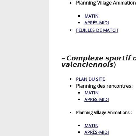
Planning Village Animations
MATIN
APRÈS-MIDI
FEUILLES DE MATCH
– 𝘾𝙤𝙢𝙥𝙡𝙚𝙭𝙚 𝙨𝙥𝙤𝙧𝙩𝙞𝙛 
𝙫𝙖𝙡𝙚𝙣𝙘𝙞𝙚𝙣𝙣𝙤𝙞𝙨)
PLAN DU SITE
Planning des rencontres :
MATIN
APRÈS-MIDI
Planning Village Animations :
MATIN
APRÈS-MIDI