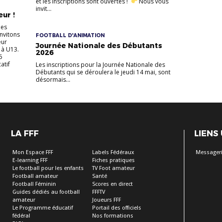
et les inscriptions sont ouvertes !
Nous vous
invit...
ur !
des
invitons
FOOTBALL D'ANIMATION
eur
Journée Nationale des Débutants
 à U13.
2026
6
atif
Les inscriptions pour la Journée Nationale des
Débutants qui se déroulera le jeudi 14 mai, sont
désormais...
LA FFF
LIENS
Mon Espace FFF
Labels Fédéraux
Messageri
E-learning FFF
Fiches pratiques
Le football pour les enfants
TV Foot amateur
Football amateur
Santé
Football Féminin
Scores en direct
Guides dédiés au football
FFFTV
amateur
Joueurs FFF
Le Programme éducatif
Portail des officiels
fédéral
Nos formations