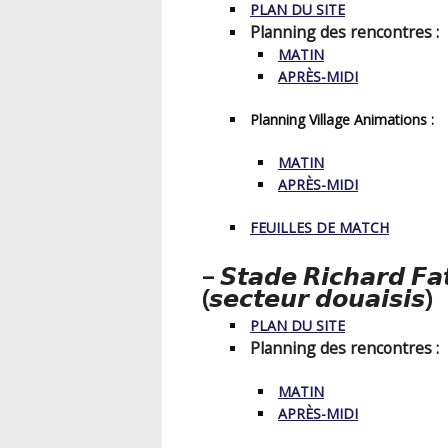
PLAN DU SITE
Planning des rencontres :
MATIN
APRÈS-MIDI
Planning Village Animations :
MATIN
APRÈS-MIDI
FEUILLES DE MATCH
– 𝙎𝙩𝙖𝙙𝙚 𝙍𝙞𝙘𝙝𝙖𝙧𝙙 𝙁𝙖
(𝙨𝙚𝙘𝙩𝙚𝙪𝙧 𝙙𝙤𝙪𝙖𝙞𝙨𝙞𝙨)
PLAN DU SITE
Planning des rencontres :
MATIN
APRÈS-MIDI