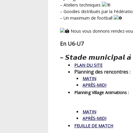
– Ateliers techniques
– Goodies distribués par la Fédératio
– Un maximum de football
Nous vous donnons rendez-vous s
En U6-U7
– 𝙎𝙩𝙖𝙙𝙚 𝙢𝙪𝙣𝙞𝙘𝙞𝙥𝙖𝙡 𝙖̀
PLAN DU SITE
Planning des rencontres :
MATIN
APRÈS-MIDI
Planning Village Animations :
MATIN
APRÈS-MIDI
FEUILLE DE MATCH