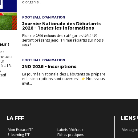
d’organis...
FOOTBALL D'ANIMATION
Journée Nationale des Débutants
2026 – Toutes les informations
Plus de 𝟐𝟓𝟎𝟎 𝐞𝐧𝐟𝐚𝐧𝐭𝐬 des catégories U6 à U9
seront présents jeudi 14 mai répartis sur nos 𝟓
ur !
𝐬𝐢𝐭𝐞𝐬 ! ...
des
invitons
FOOTBALL D'ANIMATION
eur
 à U13.
JND 2026 – Inscriptions
6
La Journée Nationale des Débutants se prépare
atif
et les inscriptions sont ouvertes !
Nous vous
invit...
LA FFF
LIENS
Mon Espace FFF
Labels Fédéraux
Messageri
E-learning FFF
Fiches pratiques