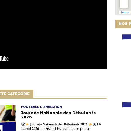
NOS P
TTE CATÉGORIE
FOOTBALL D'ANIMATION
Journée Nationale des Débutants
2026
𝐉𝐨𝐮𝐫𝐧𝐞́𝐞 𝐍𝐚𝐭𝐢𝐨𝐧𝐚𝐥𝐞 𝐝𝐞𝐬 𝐃𝐞́𝐛𝐮𝐭𝐚𝐧𝐭𝐬 𝟐𝟎𝟐𝟔
Le
𝟏𝟒 𝐦𝐚𝐢 𝟐𝟎𝟐𝟔, le District Escaut a eu le plaisir