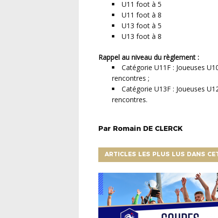
U11 foot à 5
U11 foot à 8
U13 foot à 5
U13 foot à 8
Rappel au niveau du règlement :
Catégorie U11F : Joueuses U10F
rencontres ;
Catégorie U13F : Joueuses U12
rencontres.
Par
Romain
DE CLERCK
ARTICLES LES PLUS LUS DANS CE