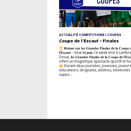
ACTUALITÉ COMPÉTITIONS | COUPES
Coupe de l’Escaut – Finales
𝐑𝐞𝐭𝐨𝐮𝐫 𝐬𝐮𝐫 𝐥𝐞𝐬 𝐆𝐫𝐚𝐧𝐝𝐞𝐬 𝐅𝐢𝐧𝐚𝐥𝐞𝐬 𝐝𝐞 𝐥𝐚 𝐂𝐨𝐮𝐩𝐞 
𝐥’𝐄𝐬𝐜𝐚𝐮𝐭 – 𝟏𝟑 𝐞𝐭 𝟏𝟒 𝐣𝐮𝐢𝐧 Ce week-end à Lamb
Douai, 𝐥𝐞𝐬 𝐆𝐫𝐚𝐧𝐝𝐞𝐬 𝐅𝐢𝐧𝐚𝐥𝐞𝐬 𝐝𝐞 𝐥𝐚 𝐂𝐨𝐮𝐩𝐞 𝐝𝐞 𝐥’𝐄𝐬
offert un magnifique spectacle sportif et h
Durant deux journées, joueuses, joueurs
éducateurs, dirigeants, arbitres, bénévoles 
suppo...