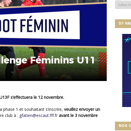
D1 V
llenge Féminins U11
13F s’effectuera le 12 novembre.
 la phase 1 et souhaitant s’inscrire,
veuillez envoyer un
re club à :
gfatien@escaut.fff.fr
avant le 3 novembre
NOS C