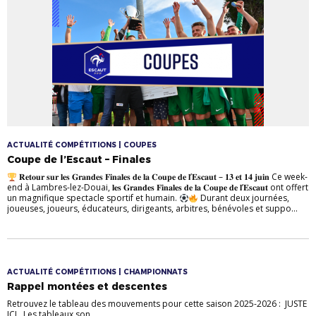
ACTUALITÉ COMPÉTITIONS | COUPES
Coupe de l’Escaut – Finales
𝐑𝐞𝐭𝐨𝐮𝐫 𝐬𝐮𝐫 𝐥𝐞𝐬 𝐆𝐫𝐚𝐧𝐝𝐞𝐬 𝐅𝐢𝐧𝐚𝐥𝐞𝐬 𝐝𝐞 𝐥𝐚 𝐂𝐨𝐮𝐩𝐞 𝐝𝐞 𝐥’𝐄𝐬𝐜𝐚𝐮𝐭 – 𝟏𝟑 𝐞𝐭 𝟏𝟒 𝐣𝐮𝐢𝐧 Ce week-
end à Lambres-lez-Douai, 𝐥𝐞𝐬 𝐆𝐫𝐚𝐧𝐝𝐞𝐬 𝐅𝐢𝐧𝐚𝐥𝐞𝐬 𝐝𝐞 𝐥𝐚 𝐂𝐨𝐮𝐩𝐞 𝐝𝐞 𝐥’𝐄𝐬𝐜𝐚𝐮𝐭 ont offert
un magnifique spectacle sportif et humain.
Durant deux journées,
joueuses, joueurs, éducateurs, dirigeants, arbitres, bénévoles et suppo...
ACTUALITÉ COMPÉTITIONS | CHAMPIONNATS
Rappel montées et descentes
Retrouvez le tableau des mouvements pour cette saison 2025-2026 : JUSTE
ICI Les tableaux son...