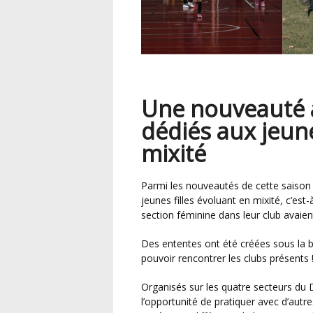
Une nouveauté a
dédiés aux jeune
mixité
Parmi les nouveautés de cette saison figurait l’organisation de plateaux dans lesquels les
jeunes filles évoluant en mixité, c’es
section féminine dans leur club avaient 
Des ententes ont été créées sous la bannière du District avec ces jeunes joueuses pour
pouvoir rencontrer les clubs présents 
Organisés sur les quatre secteurs du District Escaut, ces rassemblements leur ont offert
l’opportunité de pratiquer avec d’autres