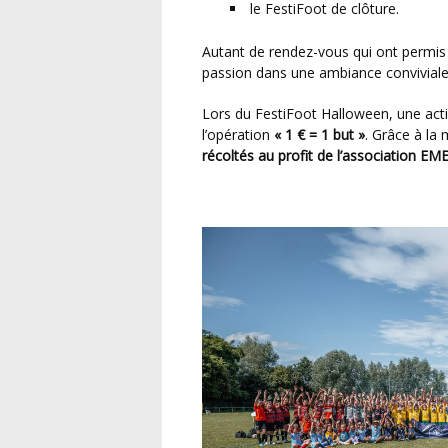
le FestiFoot de clôture.
Autant de rendez-vous qui ont permis aux jeunes licenciées de se retrouver pour partager leur
passion dans une ambiance conviviale
Lors du FestiFoot Halloween, une action solidaire a également été menée à travers
l’opération
« 1 € = 1 but »
. Grâce à la 
récoltés au profit de l’association EM