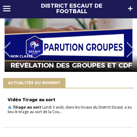
DISTRICT ESCAUT DE
FOOTBALL
NON CLASSÉ
RÉVÉLATION DES GROUPES ET CDF
ACTUALITÉS DU MOMENT
Vidéo Tirage au sort
𝙏𝙞𝙧𝙖𝙜𝙚 𝙖𝙪 𝙨𝙤𝙧𝙩 Lundi 3 août, dans les locaux du District Escaut, a eu
lieu le tirage au sort de la Cou...
NON CLASSÉ